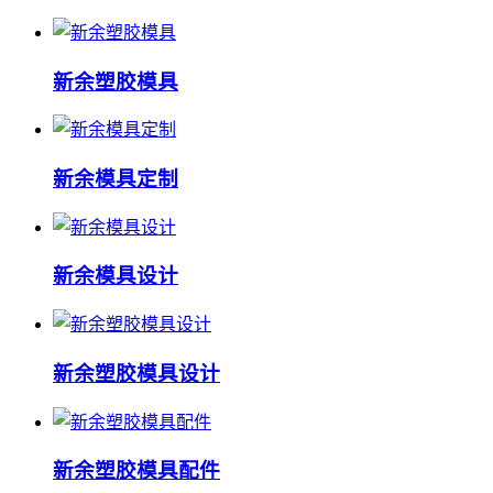
新余塑胶模具
新余模具定制
新余模具设计
新余塑胶模具设计
新余塑胶模具配件