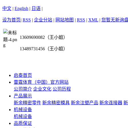
中文
|
English
|
日语
|
设为首页
|
RSS
|
企业分站
|
网站地图
|
RSS
|
XML
|
您暂无新询
13609690082（王小姐）
13489731456（王小姐）
启泰首页
雷霆体育（中国）官方网站
公司简介
企业文化
公司历程
产品展示
新余精密零件
新余精密模具
新余注塑产品
新余连接器
新
机械设备
机械设备
品质保证