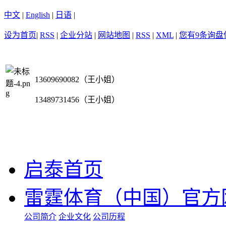
中文
|
English
|
日语
|
设为首页
|
RSS
|
企业分站
|
网站地图
|
RSS
|
XML
|
您有
9
条询盘
13609690082（王小姐）
13489731456（王小姐）
启泰首页
雷霆体育（中国）官方
公司简介
企业文化
公司历程