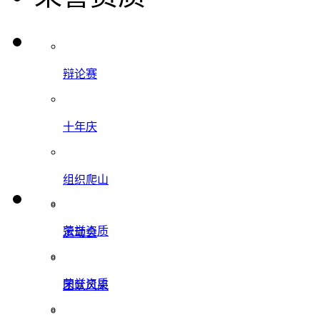
辩论赛
十年庆
组织爬山
荣誉资质
运动会
荣誉资质
团队风采