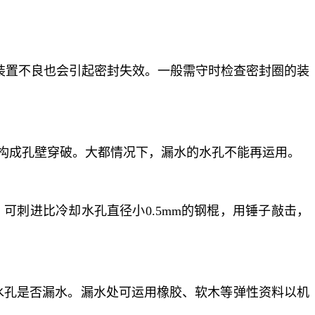
圈装置不良也会引起密封失效。一般需守时检查密封圈的装
工构成孔壁穿破。大都情况下，漏水的水孔不能再运用。
可刺进比冷却水孔直径小0.5mm的钢棍，用锤子敲击，
别水孔是否漏水。漏水处可运用橡胶、软木等弹性资料以机