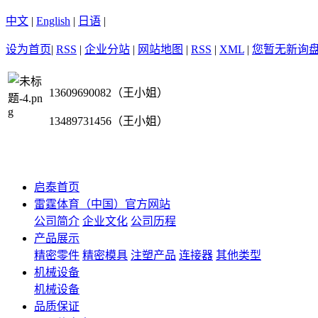
中文
|
English
|
日语
|
设为首页
|
RSS
|
企业分站
|
网站地图
|
RSS
|
XML
|
您暂无新询
13609690082（王小姐）
13489731456（王小姐）
启泰首页
雷霆体育（中国）官方网站
公司简介
企业文化
公司历程
产品展示
精密零件
精密模具
注塑产品
连接器
其他类型
机械设备
机械设备
品质保证