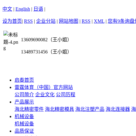
中文
|
English
|
日语
|
设为首页
|
RSS
|
企业分站
|
网站地图
|
RSS
|
XML
|
您有
9
条询盘
13609690082（王小姐）
13489731456（王小姐）
启泰首页
雷霆体育（中国）官方网站
公司简介
企业文化
公司历程
产品展示
海北精密零件
海北精密模具
海北注塑产品
海北连接器
海
机械设备
机械设备
品质保证