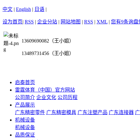
中文
|
English
|
日语
|
设为首页
|
RSS
|
企业分站
|
网站地图
|
RSS
|
XML
|
您有
9
条询盘
13609690082（王小姐）
13489731456（王小姐）
启泰首页
雷霆体育（中国）官方网站
公司简介
企业文化
公司历程
产品展示
广东精密零件
广东精密模具
广东注塑产品
广东连接器
广
机械设备
机械设备
品质保证