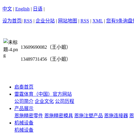
中文
|
English
|
日语
|
设为首页
|
RSS
|
企业分站
|
网站地图
|
RSS
|
XML
|
您有
9
条询盘
13609690082（王小姐）
13489731456（王小姐）
启泰首页
雷霆体育（中国）官方网站
公司简介
企业文化
公司历程
产品展示
恩施精密零件
恩施精密模具
恩施注塑产品
恩施连接器
恩
机械设备
机械设备