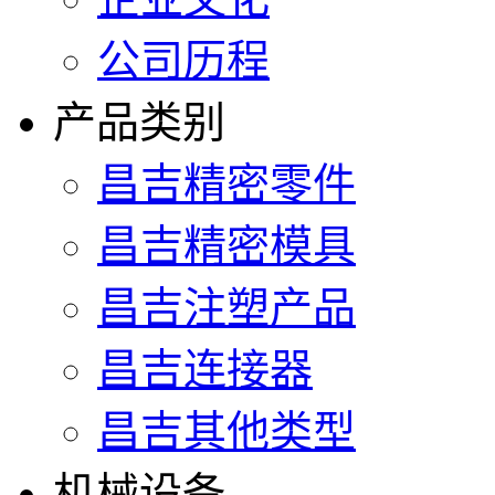
公司历程
产品类别
昌吉精密零件
昌吉精密模具
昌吉注塑产品
昌吉连接器
昌吉其他类型
机械设备