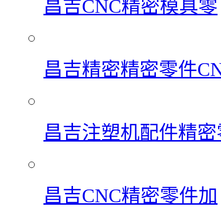
昌吉CNC精密模具零
昌吉精密精密零件C
昌吉注塑机配件精密
昌吉CNC精密零件加