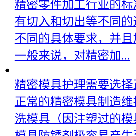
精密零件加工行业的标
有切入和切出等不同的
不同的具体要求，并且
一般来说，对精密加...
精密模具护理需要选择正
正常的精密模具制造维
洗模具（因注塑过的模
模具防锈剂极容易产生