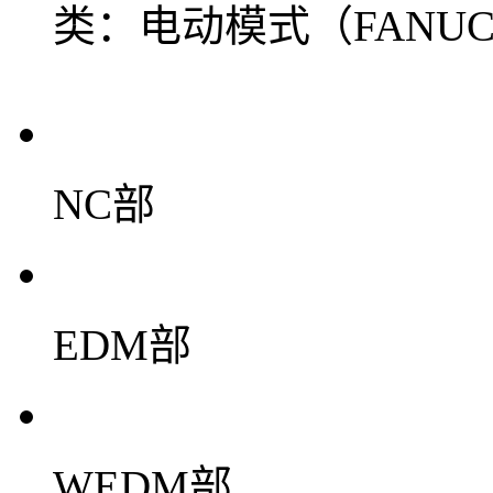
类：电动模式（FANU
NC部
EDM部
WEDM部