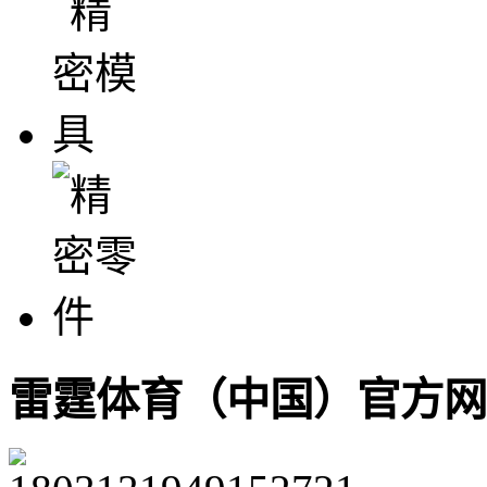
雷霆体育（中国）官方网