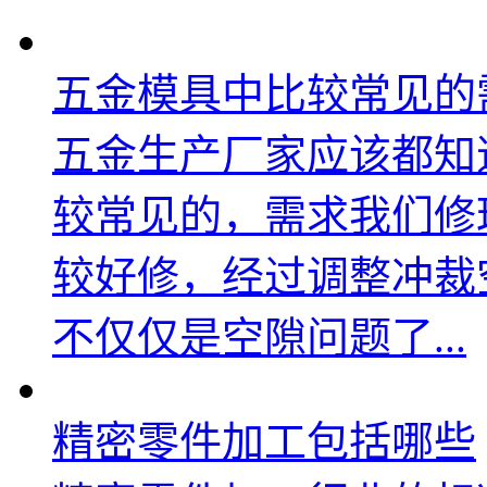
五金模具中比较常见的需
五金生产厂家应该都知
较常见的，需求我们修
较好修，经过调整冲裁
不仅仅是空隙问题了...
精密零件加工包括哪些