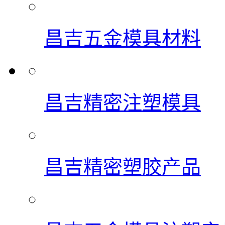
昌吉五金模具材料
昌吉精密注塑模具
昌吉精密塑胶产品