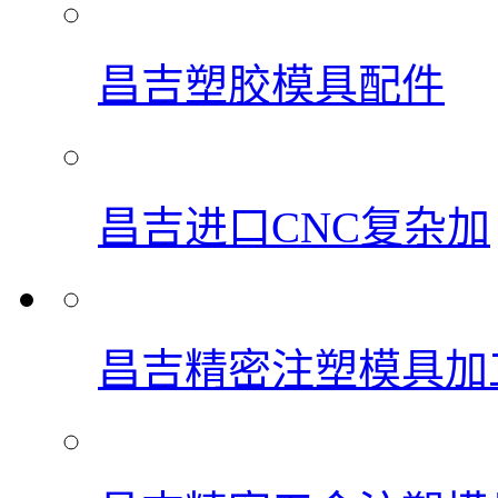
昌吉塑胶模具配件
昌吉进口CNC复杂加
昌吉精密注塑模具加