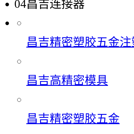
04
昌吉连接器
昌吉精密塑胶五金注
昌吉高精密模具
昌吉精密塑胶五金