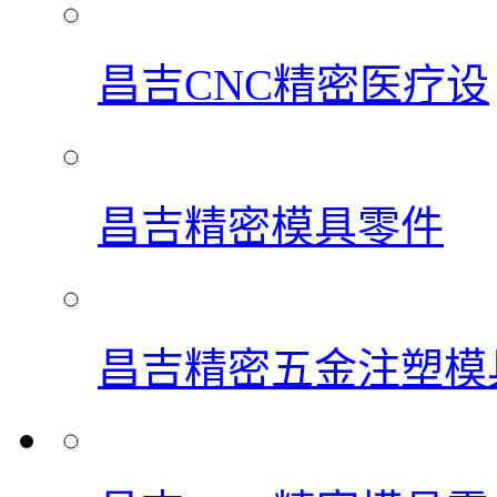
昌吉CNC精密医疗设
昌吉精密模具零件
昌吉精密五金注塑模