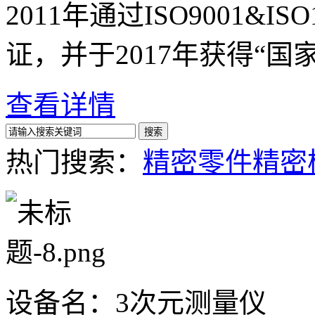
2011年通过ISO9001&
证，并于2017年获得“国家
查看详情
热门搜索：
精密零件
精密
设备名：3次元测量仪