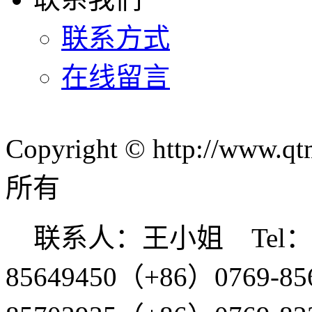
联系方式
在线留言
Copyright © http://w
所有
联系人：王小姐 Tel：（+
85649450（+86）0769-85