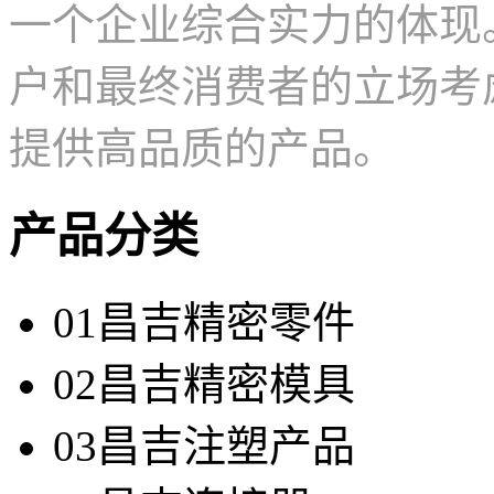
一个企业综合实力的体现
户和最终消费者的立场考
提供高品质的产品。
产品分类
01
昌吉精密零件
02
昌吉精密模具
03
昌吉注塑产品