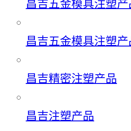
昌吉五金模具注塑产
昌吉五金模具注塑产
昌吉精密注塑产品
昌吉注塑产品