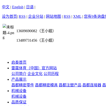
中文
|
English
|
日语
|
设为首页
|
RSS
|
企业分站
|
网站地图
|
RSS
|
XML
|
您有
9
条询盘
13609690082（王小姐）
13489731456（王小姐）
启泰首页
雷霆体育（中国）官方网站
公司简介
企业文化
公司历程
产品展示
昌都精密零件
昌都精密模具
昌都注塑产品
昌都连接器
昌
机械设备
机械设备
品质保证