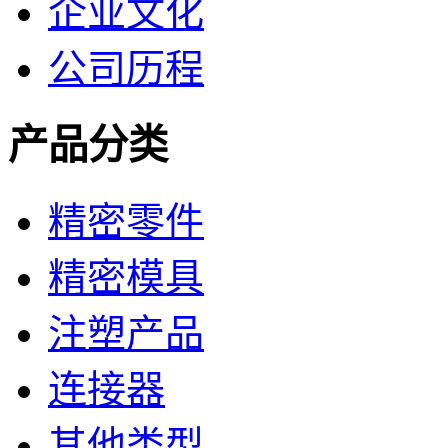
企业文化
公司历程
产品分类
精密零件
精密模具
注塑产品
连接器
其他类型