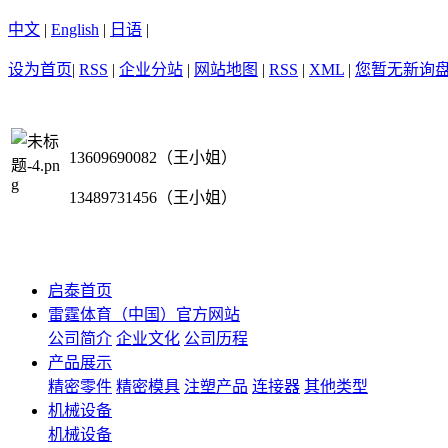
中文
|
English
|
日语
|
设为首页
|
RSS
|
企业分站
|
网站地图
|
RSS
|
XML
|
您暂无新询
13609690082（王小姐）
13489731456（王小姐）
启泰首页
雷霆体育（中国）官方网站
公司简介
企业文化
公司历程
产品展示
精密零件
精密模具
注塑产品
连接器
其他类型
机械设备
机械设备