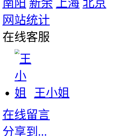
南阳
新余
上海
北京
网站统计
在线客服
王小姐
在线留言
分享到...