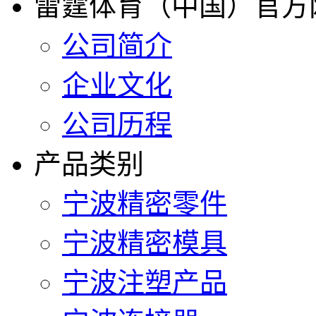
雷霆体育（中国）官方
公司简介
企业文化
公司历程
产品类别
宁波精密零件
宁波精密模具
宁波注塑产品