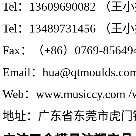
Tel：13609690082 （王
Tel：13489731456 （王
Fax：（+86）0769-85649
Email：hua@qtmoulds.co
Web：www.musiccy.com /w
地址：广东省东莞市虎门