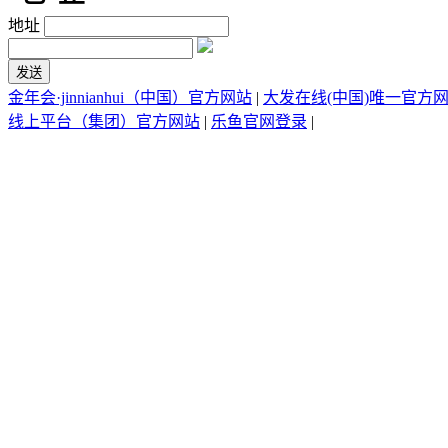
地址
金年会·jinnianhui（中国）官方网站
|
大发在线(中国)唯一官方
线上平台（集团）官方网站
|
乐鱼官网登录
|