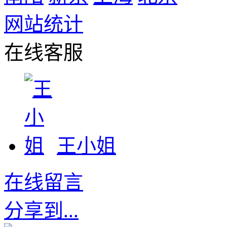
网站统计
在线客服
王小姐
在线留言
分享到...