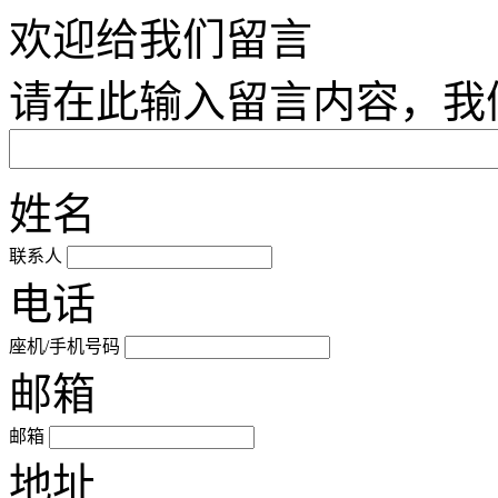
欢迎给我们留言
请在此输入留言内容，我
姓名
联系人
电话
座机/手机号码
邮箱
邮箱
地址