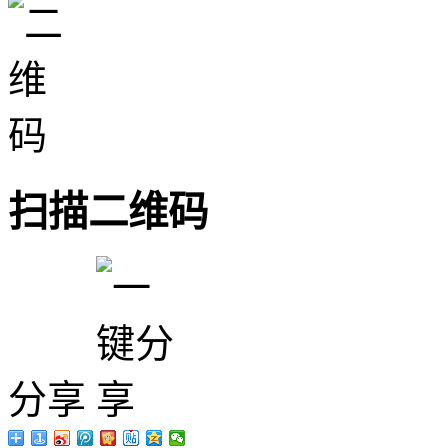
扫描二维码
分享