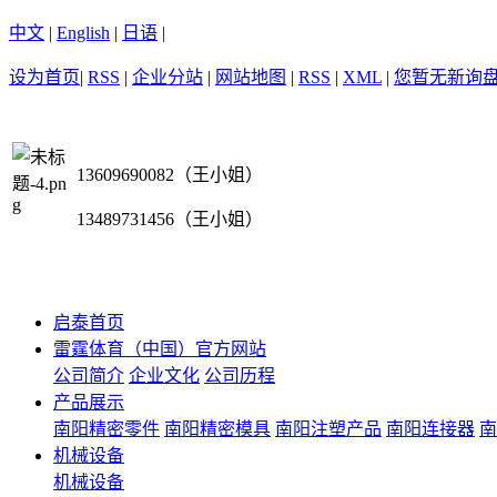
中文
|
English
|
日语
|
设为首页
|
RSS
|
企业分站
|
网站地图
|
RSS
|
XML
|
您暂无新询
13609690082（王小姐）
13489731456（王小姐）
启泰首页
雷霆体育（中国）官方网站
公司简介
企业文化
公司历程
产品展示
南阳精密零件
南阳精密模具
南阳注塑产品
南阳连接器
南
机械设备
机械设备