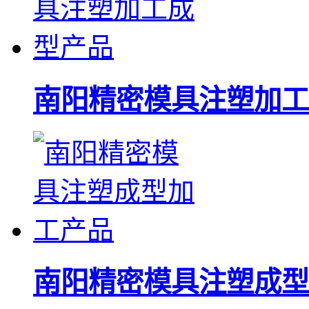
南阳精密模具注塑加工
南阳精密模具注塑成型