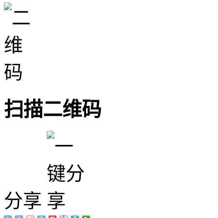
扫描二维码
分享