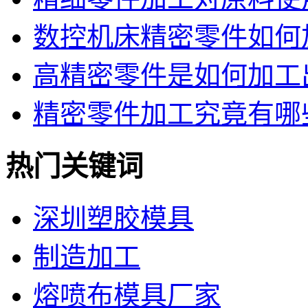
数控机床精密零件如何
高精密零件是如何加工出
精密零件加工究竟有哪些
热门关键词
深圳塑胶模具
制造加工
熔喷布模具厂家