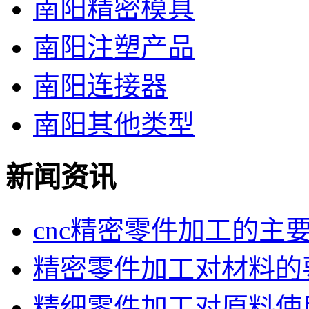
南阳精密模具
南阳注塑产品
南阳连接器
南阳其他类型
新闻资讯
cnc精密零件加工的主要优
精密零件加工对材料的要
精细零件加工对原料使用