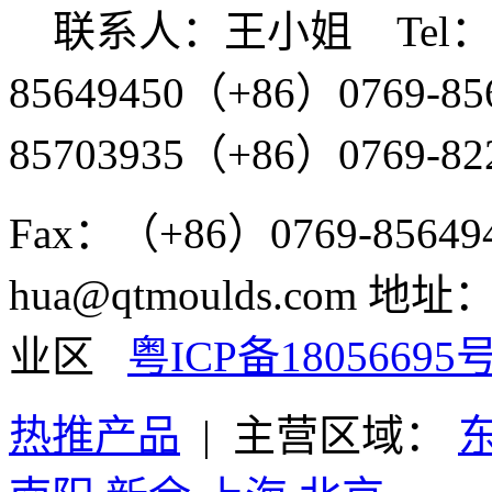
联系人：王小姐 Tel：（+
85649450（+86）0769-85
85703935（+86）0769-82
Fax：（+86）0769-856
hua@qtmoulds.co
业区
粤ICP备18056695号
热推产品
| 主营区域：