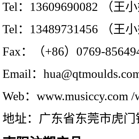
Tel：13609690082 （王
Tel：13489731456 （王
Fax：（+86）0769-85649
Email：hua@qtmoulds.co
Web：www.musiccy.com /w
地址：广东省东莞市虎门