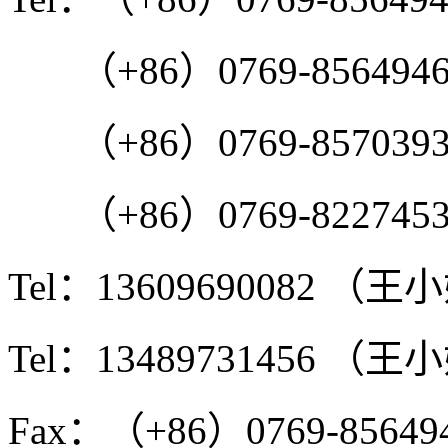
（+86）0769-8564946
（+86）0769-8570393
（+86）0769-8227453
Tel：13609690082 （王
Tel：13489731456 （王
Fax：（+86）0769-85649