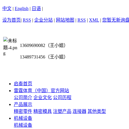
中文
|
English
|
日语
|
设为首页
|
RSS
|
企业分站
|
网站地图
|
RSS
|
XML
|
您暂无新询
13609690082（王小姐）
13489731456（王小姐）
启泰首页
雷霆体育（中国）官方网站
公司简介
企业文化
公司历程
产品展示
精密零件
精密模具
注塑产品
连接器
其他类型
机械设备
机械设备