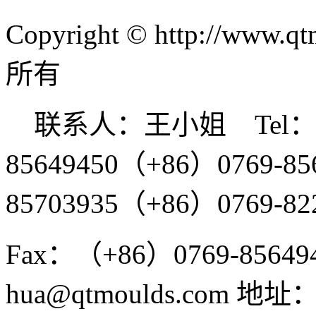
Copyright © http://w
所有
联系人：王小姐 Tel：（+
85649450（+86）0769-85
85703935（+86）0769-82
Fax：（+86）0769-856
hua@qtmoulds.co