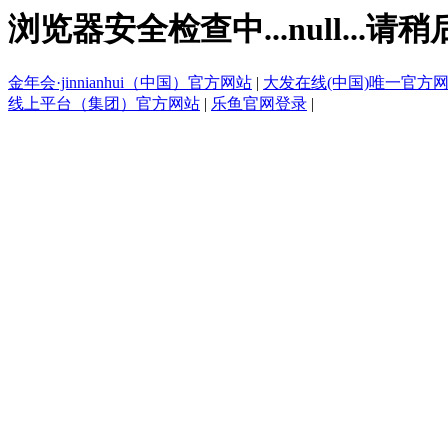
浏览器安全检查中...null...请稍
金年会·jinnianhui（中国）官方网站
|
大发在线(中国)唯一官方
线上平台（集团）官方网站
|
乐鱼官网登录
|