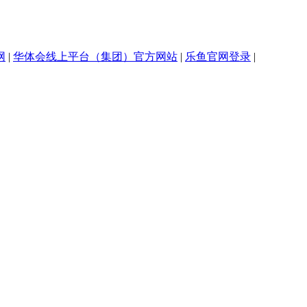
网
|
华体会线上平台（集团）官方网站
|
乐鱼官网登录
|