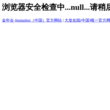
浏览器安全检查中...null...请稍
金年会·jinnianhui（中国）官方网站
|
大发在线(中国)唯一官方