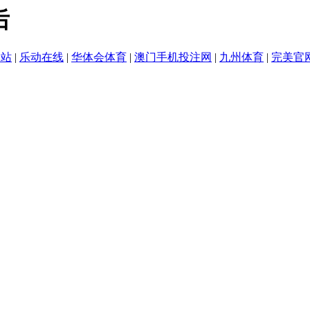
后
网站
|
乐动在线
|
华体会体育
|
澳门手机投注网
|
九州体育
|
完美官