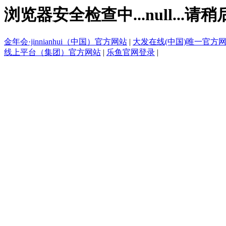
浏览器安全检查中...null...请稍
金年会·jinnianhui（中国）官方网站
|
大发在线(中国)唯一官方
线上平台（集团）官方网站
|
乐鱼官网登录
|