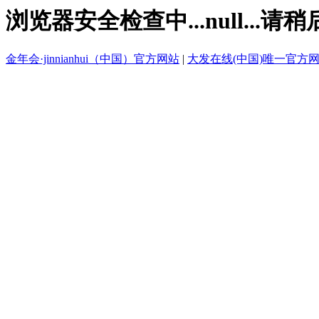
浏览器安全检查中...null...请稍
金年会·jinnianhui（中国）官方网站
|
大发在线(中国)唯一官方