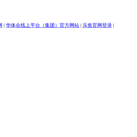
网
|
华体会线上平台（集团）官方网站
|
乐鱼官网登录
|